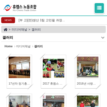
Sketchbook5, 스케치북5
Sketchbook5, 스케치북5
[부 고](전)생산 1팀 고민필 과장...
NEWS
>
미디어채널
>
갤러리
갤러리
Home
미디어채널
갤러리
17년차 정기총회 및 정기 대의원대회
2017 휴켐스 한마음체육대회
2016년 사랑의 쌀 배달 행사