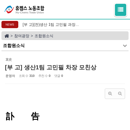
Sketchbook5, 스케치북5
Sketchbook5, 스케치북5
[부 고](전)생산 1팀 고민필 과장...
NEWS
>
참여광장
>
조합원소식
조합원소식
哀史
[부 고] 생산1팀 고민필 차장 모친상
운영자
조회 수
310
추천 수
0
댓글
0
訃 告