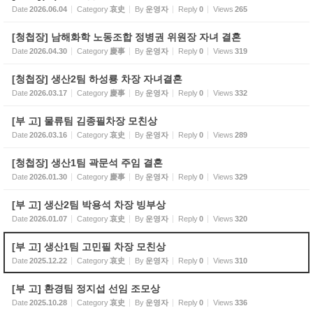
Date
2026.06.04
Category
哀史
By
운영자
Reply
0
Views
265
[청첩장] 남해화학 노동조합 정병권 위원장 자녀 결혼
Date
2026.04.30
Category
慶事
By
운영자
Reply
0
Views
319
[청첩장] 생산2팀 하성룡 차장 자녀결혼
Date
2026.03.17
Category
慶事
By
운영자
Reply
0
Views
332
[부 고] 물류팀 김종필차장 모친상
Date
2026.03.16
Category
哀史
By
운영자
Reply
0
Views
289
[청첩장] 생산1팀 곽문석 주임 결혼
Date
2026.01.30
Category
慶事
By
운영자
Reply
0
Views
329
[부 고] 생산2팀 박용석 차장 빙부상
Date
2026.01.07
Category
哀史
By
운영자
Reply
0
Views
320
[부 고] 생산1팀 고민필 차장 모친상
Date
2025.12.22
Category
哀史
By
운영자
Reply
0
Views
310
[부 고] 환경팀 정지섭 선임 조모상
Date
2025.10.28
Category
哀史
By
운영자
Reply
0
Views
336