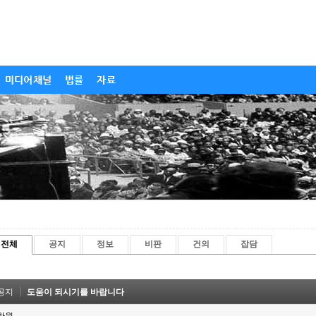
미디어채널
법률
자료
전체
공지
정보
비판
건의
잡담
공지
도움이 되시기를 바랍니다