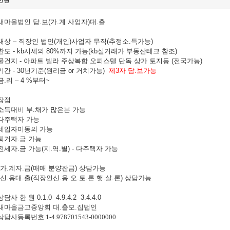
한원
새마을법인 담
.
보
(
가
.
계 사업자
)
대
.
출
대상
–
직장인 법인
(
개인
)
사업자 무직
(
추정소
.
득가능
)
한도
- kb
시세의
80%
까지 가능
(kb
실거래가 부동산테크 참조
)
물건지
-
아파트 빌라 주상복합 오피스텔 단독 상가 토지등
(
전국가능
)
기간
- 30
년기준
(
원리금
or
거치가능
)
제
3
자 담
.
보가능
금
.
리
– 4 %
부터
~
장점
소득대비 부
.
채가 많은분 가능
다주택자 가능
세입자미동의 가능
퇴거자
.
금 가능
전세자
.
금 가능
(
지
.
역
.
별
) -
다주택자 가능
가
.
계자
.
금
(
매매 분양잔금
)
상담가능
신
.
용대
.
출
(
직장인신
.
용 오
.
토
.
론 햇
.
살
.
론
)
상담가능
상담사 한 원
0.1.0 4.9.4.2 3.4.4.0
새마을금고중앙회 대
.
출모
.
집법인
상담사등록번호
1-4.978701543-0000000