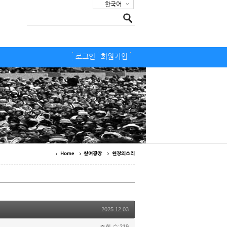
한국어
로그인
회원가입
Home
참여광장
현장의소리
2025.12.03
조회 수:219