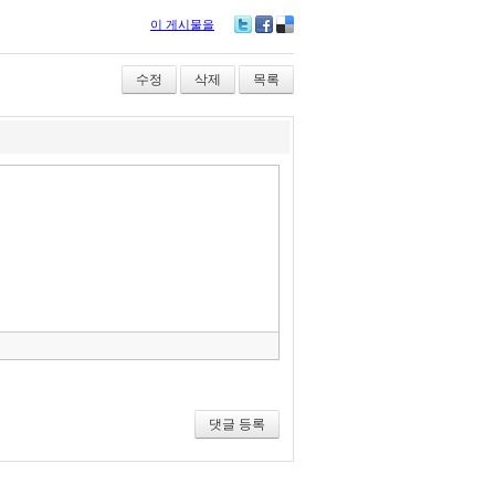
이 게시물을
Tw
Fa
De
itte
ce
lici
r
bo
ou
수정
삭제
목록
ok
s
»
편
집
도
구
모
음
건
너
뛰
기
댓글 등록