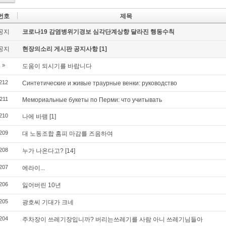
번호
제목
공지
코로나19 감염병위기경보 심각단계상향 달라진 행동수칙
공지
현장의소리 게시판 공지사항
[1]
»
도움이 되시기를 바랍니다
212
Синтетические и живые траурные венки: руководство
211
Мемориальные букеты по Перми: что учитывать
210
나에 바램
[1]
209
대 노동조합 홈피 마감를 즈음하여
208
누가 나온다고?
[14]
207
에라이...
206
잃어버린 10년
205
광호씨 기대가 크네
204
주차장이 쓰레기장입니까? 버리는쓰레기를 사람 아니 쓰레기님들아