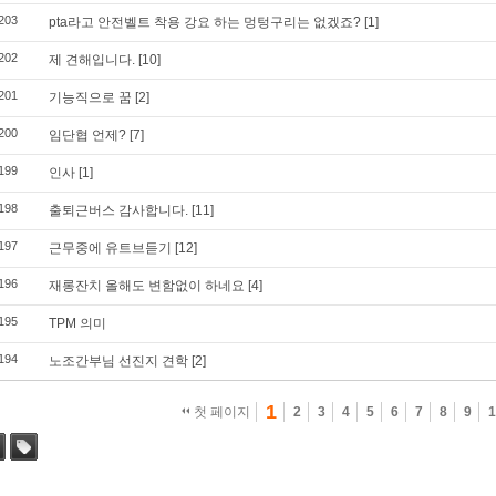
203
pta라고 안전벨트 착용 강요 하는 멍텅구리는 없겠죠?
[1]
202
제 견해입니다.
[10]
201
기능직으로 꿈
[2]
200
임단협 언제?
[7]
199
인사
[1]
198
출퇴근버스 감사합니다.
[11]
197
근무중에 유트브듣기
[12]
196
재롱잔치 올해도 변함없이 하네요
[4]
195
TPM 의미
194
노조간부님 선진지 견학
[2]
1
첫 페이지
2
3
4
5
6
7
8
9
1
색
태그