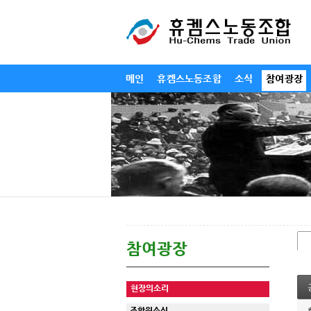
메인
휴켐스노동조합
소식
참여광장
참여광장
현장의소리
조합원소식