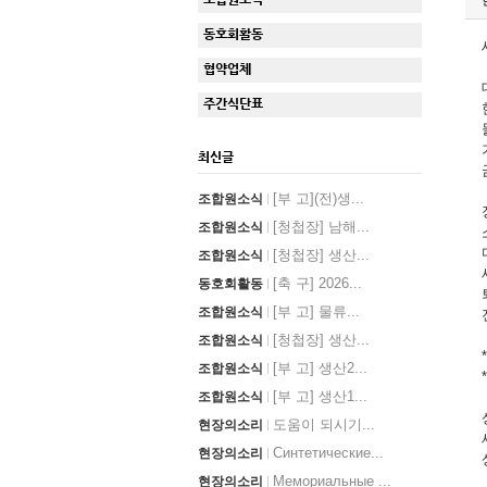
동호회활동
협약업체
주간식단표
최신글
[부 고](전)생...
조합원소식
[청첩장] 남해...
조합원소식
[청첩장] 생산...
조합원소식
[축 구] 2026...
동호회활동
[부 고] 물류...
조합원소식
[청첩장] 생산...
조합원소식
*
[부 고] 생산2...
조합원소식
*
[부 고] 생산1...
조합원소식
도움이 되시기...
현장의소리
Синтетические...
현장의소리
Мемориальные ...
현장의소리