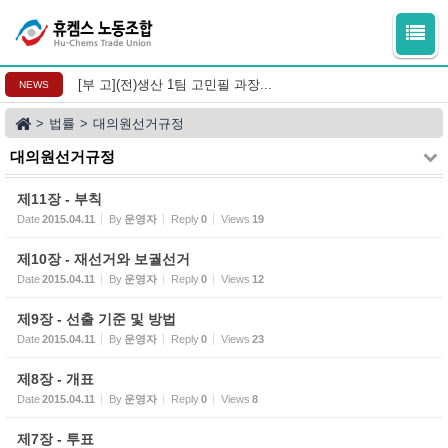
Sketchbook5, 스케치북5
Sketchbook5, 스케치북5
[부 고](전)생산 1팀 고민필 과장...
NEWS
>
법률
>
대의원선거규정
대의원선거규정
제11장 - 부칙
Date
2015.04.11
By
운영자
Reply
0
Views
19
제10장 - 재선거와 보궐선거
Date
2015.04.11
By
운영자
Reply
0
Views
12
제9장 - 선출 기준 및 방법
Date
2015.04.11
By
운영자
Reply
0
Views
23
제8장 - 개표
Date
2015.04.11
By
운영자
Reply
0
Views
8
제7장 - 투표