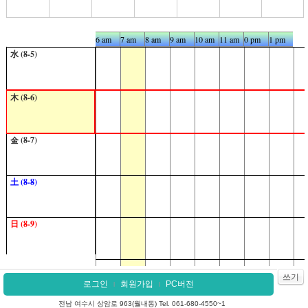
火 (8-4)
2 am
3 am
4 am
5 am
6 am
7 am
8 am
9 am
10 am
11 am
0 pm
1 pm
2 p
水 (8-5)
木 (8-6)
金 (8-7)
土 (8-8)
日 (8-9)
月 (8-10)
쓰기
로그인
회원가입
PC버전
l
l
전남 여수시 상암로 963(월내동) Tel. 061-680-4550~1
火 (8-11)