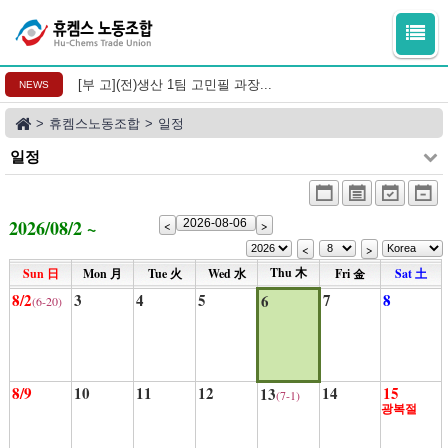
[부 고](전)생산 1팀 고민필 과장...
NEWS
>
휴켐스노동조합
>
일정
일정
2026/08/2 ~
<
>
<
>
Thu 木
Sun 日
Mon 月
Tue 火
Wed 水
Fri 金
Sat 土
8/2
3
4
5
7
8
6
(6-20)
日 (8-2)
8/9
10
11
12
14
15
13
(7-1)
月 (8-3)
광복절