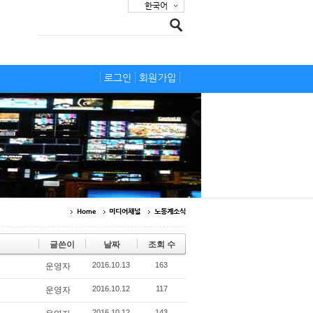
한국어
로그인
회원가입
Home
미디어채널
노동계소식
글쓴이
날짜
조회 수
2016.10.13
163
운영자
2016.10.12
117
운영자
2016.10.12
143