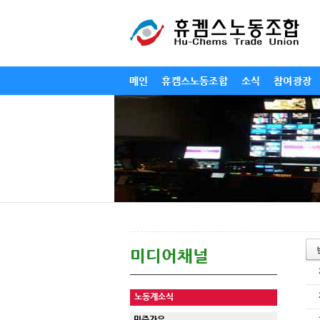
메인
휴켐스노동조합
소식
참여광장
미디어채널
노동계소식
민중가요