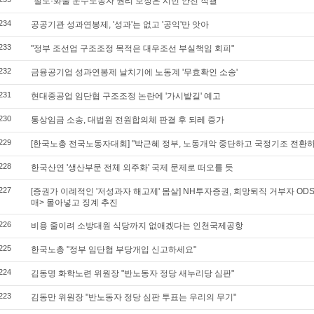
“철도·화물 운수노동자 권리 보장은 시민 안전 직결”
234
공공기관 성과연봉제, '성과'는 없고 '공익'만 앗아
233
"정부 조선업 구조조정 목적은 대우조선 부실책임 회피"
232
금융공기업 성과연봉제 날치기에 노동계 '무효확인 소송'
231
현대중공업 임단협 구조조정 논란에 '가시밭길' 예고
230
통상임금 소송, 대법원 전원합의체 판결 후 되레 증가
229
[한국노총 전국노동자대회] "박근혜 정부, 노동개악 중단하고 국정기조 전환하
228
한국산연 '생산부문 전체 외주화' 국제 문제로 떠오를 듯
227
[증권가 이례적인 '저성과자 해고제' 몸살] NH투자증권, 희망퇴직 거부자 OD
매> 몰아넣고 징계 추진
226
비용 줄이려 소방대원 식당까지 없애겠다는 인천국제공항
225
한국노총 "정부 임단협 부당개입 신고하세요"
224
김동명 화학노련 위원장 "반노동자 정당 새누리당 심판"
223
김동만 위원장 "반노동자 정당 심판 투표는 우리의 무기"