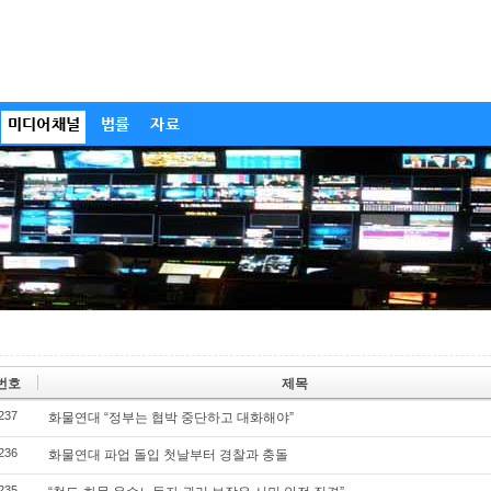
미디어채널
법률
자료
번호
제목
237
화물연대 “정부는 협박 중단하고 대화해야”
236
화물연대 파업 돌입 첫날부터 경찰과 충돌
235