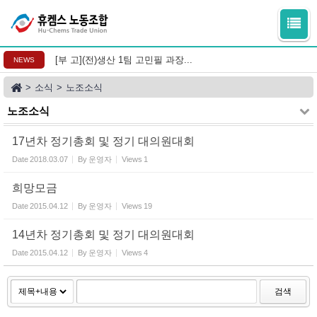
Sketchbook5, 스케치북5
Sketchbook5, 스케치북5
[부 고](전)생산 1팀 고민필 과장...
NEWS
>
소식
>
노조소식
노조소식
17년차 정기총회 및 정기 대의원대회
Date
2018.03.07
By
운영자
Views
1
희망모금
Date
2015.04.12
By
운영자
Views
19
14년차 정기총회 및 정기 대의원대회
Date
2015.04.12
By
운영자
Views
4
검색