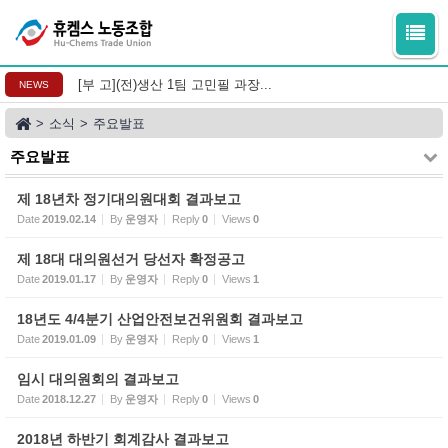
Sketchbook5, 스케치북5
Sketchbook5, 스케치북5
[부 고](전)생산 1팀 고민필 과장...
NEWS
>
소식
>
주요발표
주요발표
제 18년차 정기대의원대회 결과보고
Date
2019.02.14
By
운영자
Reply
0
Views
0
제 18대 대의원선거 당선자 확정공고
Date
2019.01.17
By
운영자
Reply
0
Views
1
18년도 4/4분기 산업안전보건위원회 결과보고
Date
2019.01.09
By
운영자
Reply
0
Views
1
임시 대의원회의 결과보고
Date
2018.12.27
By
운영자
Reply
0
Views
0
2018년 하반기 회계감사 결과보고